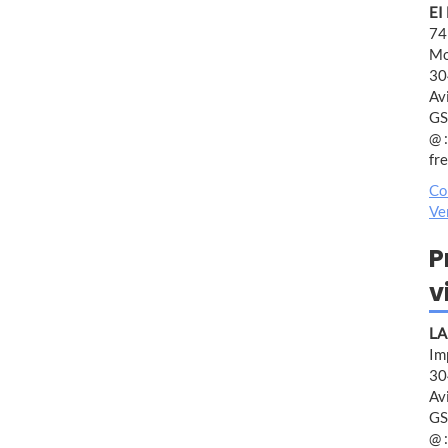
EI
74
Mo
30
Av
GS
@ :
fr
Co
Ve
P
v
LA
Im
30
Av
GS
@ :