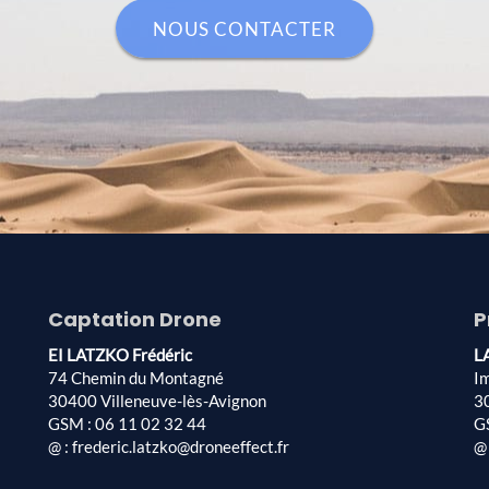
NOUS CONTACTER
Captation Drone
P
EI LATZKO Frédéric
L
74 Chemin du Montagné
I
30400 Villeneuve-lès-Avignon
3
GSM : 06 11 02 32 44
G
@ : frederic.latzko@droneeffect.fr
@ 