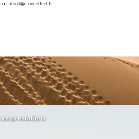
erre.lafond@droneeffect.fr
nos prestations