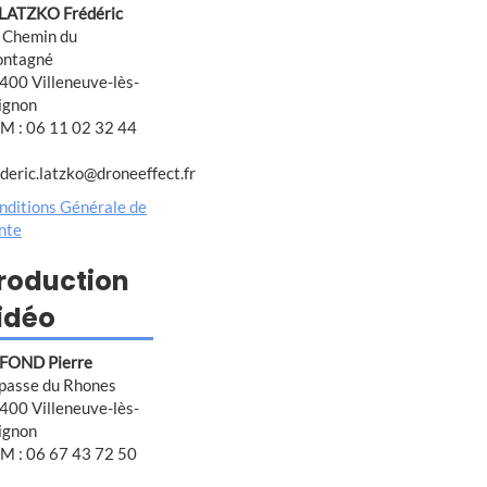
 LATZKO Frédéric
 Chemin du
ntagné
400 Villeneuve-lès-
ignon
M : 06 11 02 32 44
ederic.latzko@droneeffect.fr
nditions Générale de
nte
roduction
idéo
FOND Pierre
passe du Rhones
400 Villeneuve-lès-
ignon
M : 06 67 43 72 50