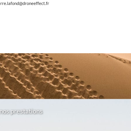
erre.lafond@droneeffect.fr
nos prestations