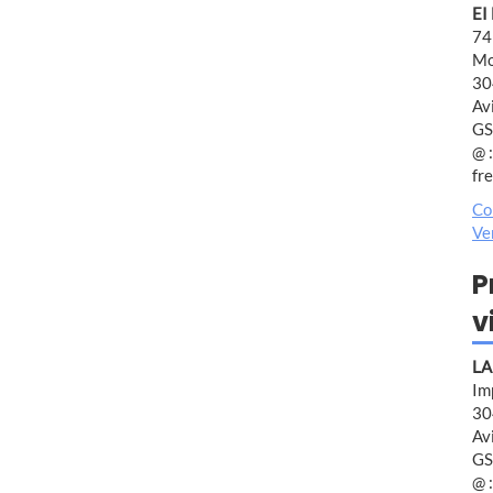
EI
74
Mo
30
Av
GS
@ :
fr
Co
Ve
P
v
LA
Im
30
Av
GS
@ :