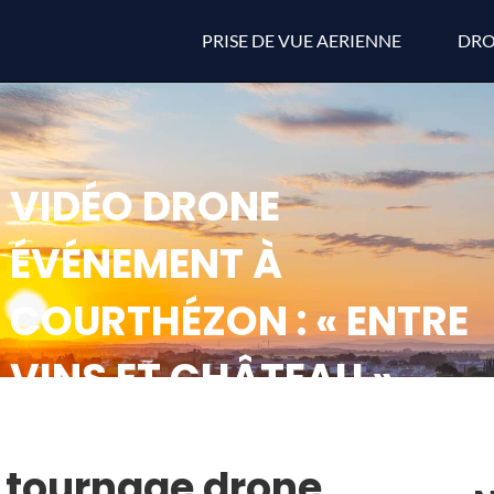
PRISE DE VUE AERIENNE
DRO
VIDÉO DRONE
ÉVÉNEMENT À
COURTHÉZON : « ENTRE
VINS ET CHÂTEAU »
: tournage drone