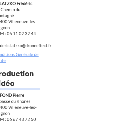
 LATZKO Frédéric
 Chemin du
ntagné
400 Villeneuve-lès-
ignon
M : 06 11 02 32 44
ederic.latzko@droneeffect.fr
nditions Générale de
nte
roduction
idéo
FOND Pierre
passe du Rhones
400 Villeneuve-lès-
ignon
M : 06 67 43 72 50