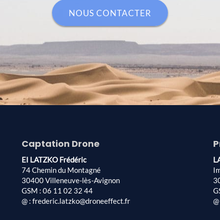
NOUS CONTACTER
Captation Drone
P
EI LATZKO Frédéric
L
74 Chemin du Montagné
I
30400 Villeneuve-lès-Avignon
3
GSM : 06 11 02 32 44
G
@ : frederic.latzko@droneeffect.fr
@ 