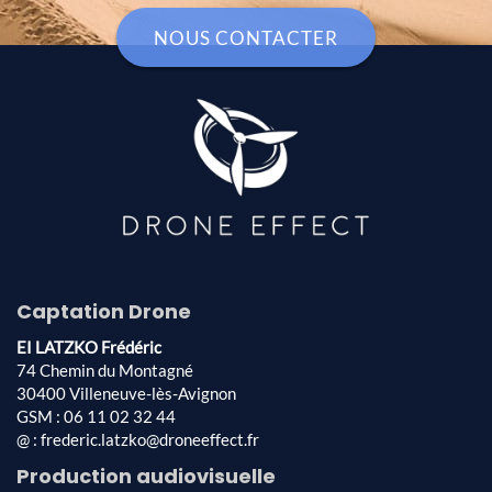
NOUS CONTACTER
Captation Drone
EI LATZKO Frédéric
74 Chemin du Montagné
30400 Villeneuve-lès-Avignon
GSM : 06 11 02 32 44
@ : frederic.latzko@droneeffect.fr
Production audiovisuelle