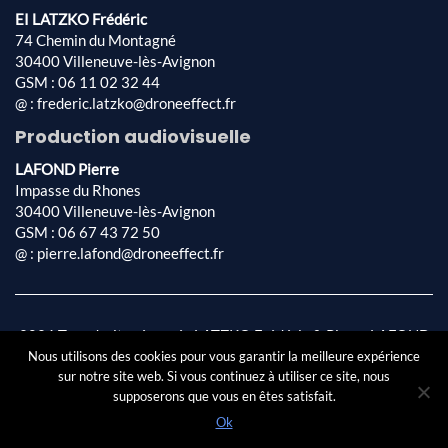
EI LATZKO Frédéric
74 Chemin du Montagné
30400 Villeneuve-lès-Avignon
GSM : 06 11 02 32 44
@ : frederic.latzko@droneeffect.fr
Production audiovisuelle
LAFOND Pierre
Impasse du Rhones
30400 Villeneuve-lès-Avignon
GSM : 06 67 43 72 50
@ : pierre.lafond@droneeffect.fr
2026 Tous droits réservés LATZKO Frédéric & Pierre LAFOND
Conception & réalisation par
AFA-Multimédia SARL
|
Mentions
Nous utilisons des cookies pour vous garantir la meilleure expérience
sur notre site web. Si vous continuez à utiliser ce site, nous
légales
|
Politique de confidentialité
supposerons que vous en êtes satisfait.
Ok