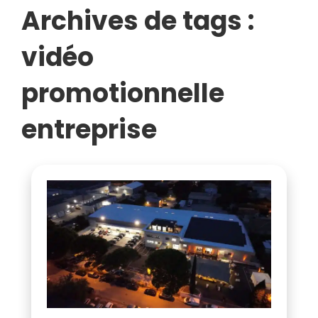
DES
Archives de tags :
IMAGES
vidéo
POUR
promotionnelle
VOTRE
VISIBILITÉ
entreprise