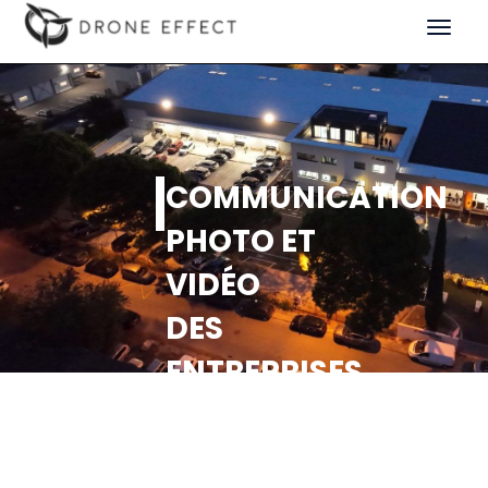
Toggle
navigat
COMMUNICATION
PHOTO ET
VIDÉO
DES
ENTREPRISES
:
L’IMPACT