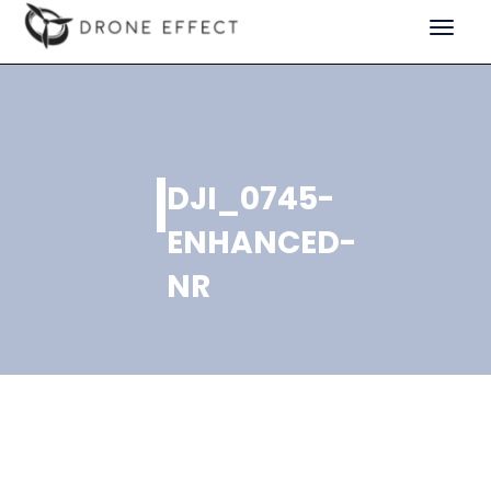
Toggle
navigat
DJI_0745-
ENHANCED-
NR