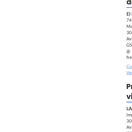
d
EI
7
Mo
30
Av
GS
fr
Co
Ve
P
v
LA
Im
30
Av