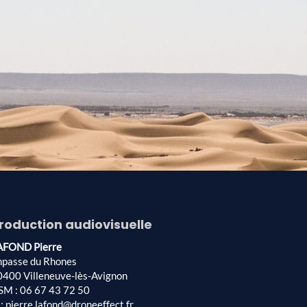
roduction audiovisuelle
AFOND Pierre
mpasse du Rhones
0400 Villeneuve-lès-Avignon
SM : 06 67 43 72 50
: pierre.lafond@droneeffect.fr