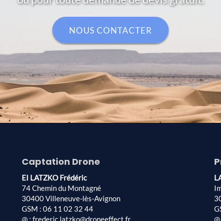
NOUS CONTACTER
Captation Drone
P
EI LATZKO Frédéric
L
74 Chemin du Montagné
I
30400 Villeneuve-lès-Avignon
3
GSM : 06 11 02 32 44
G
@ : frederic.latzko@droneeffect.fr
@ 