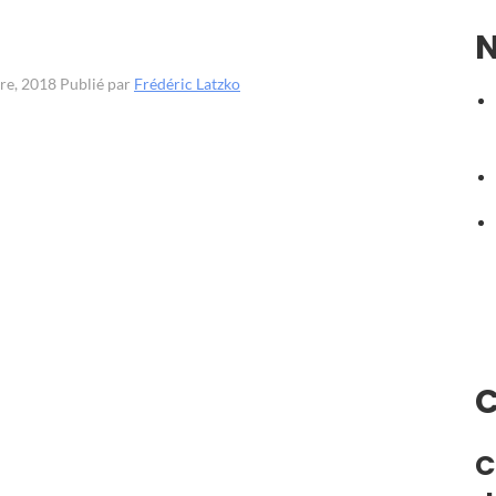
N
bre, 2018
Publié par
Frédéric Latzko
C