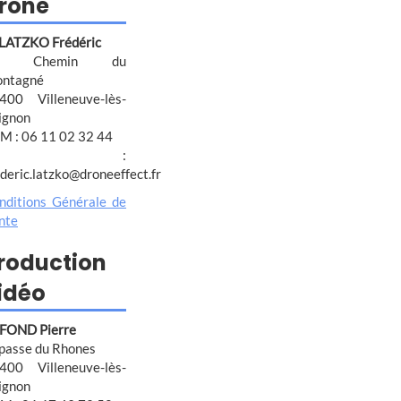
rone
 LATZKO Frédéric
4 Chemin du
ntagné
400 Villeneuve-lès-
ignon
M : 06 11 02 32 44
@ :
ederic.latzko@droneeffect.fr
nditions Générale de
nte
roduction
idéo
FOND Pierre
passe du Rhones
400 Villeneuve-lès-
ignon