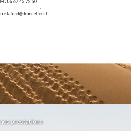
M : 06 67 43 72 50
@ :
erre.lafond@droneeffect.fr
nos prestations