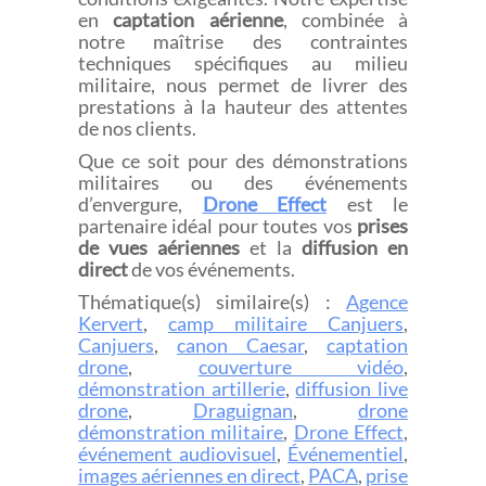
en
captation aérienne
, combinée à
notre maîtrise des contraintes
techniques spécifiques au milieu
militaire, nous permet de livrer des
prestations à la hauteur des attentes
de nos clients.
Que ce soit pour des démonstrations
militaires ou des événements
d’envergure,
Drone Effect
est le
partenaire idéal pour toutes vos
prises
de vues aériennes
et la
diffusion en
direct
de vos événements.
Thématique(s) similaire(s) :
Agence
Kervert
,
camp militaire Canjuers
,
Canjuers
,
canon Caesar
,
captation
drone
,
couverture vidéo
,
démonstration artillerie
,
diffusion live
drone
,
Draguignan
,
drone
démonstration militaire
,
Drone Effect
,
événement audiovisuel
,
Événementiel
,
images aériennes en direct
,
PACA
,
prise