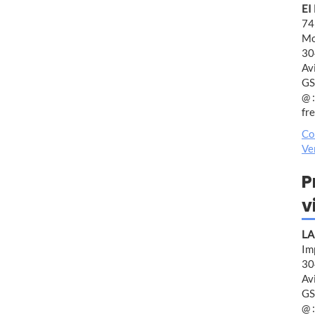
EI
74
Mo
30
Av
GS
@ :
fr
Co
Ve
P
v
LA
Im
30
Av
GS
@ :