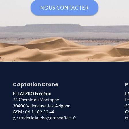
NOUS CONTACTER
Captation Drone
P
EI LATZKO Frédéric
L
74 Chemin du Montagné
I
30400 Villeneuve-lès-Avignon
3
GSM : 06 11 02 32 44
G
@ : frederic.latzko@droneeffect.fr
@ 