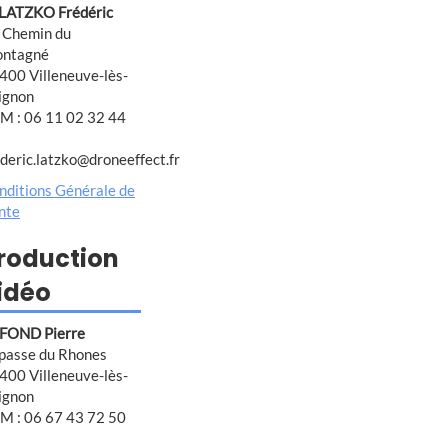
 LATZKO Frédéric
 Chemin du
ntagné
400 Villeneuve-lès-
ignon
M : 06 11 02 32 44
ederic.latzko@droneeffect.fr
nditions Générale de
nte
roduction
idéo
FOND Pierre
passe du Rhones
400 Villeneuve-lès-
ignon
M : 06 67 43 72 50