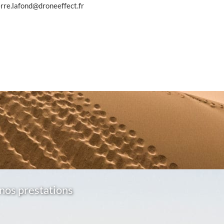
erre.lafond@droneeffect.fr
nos prestations