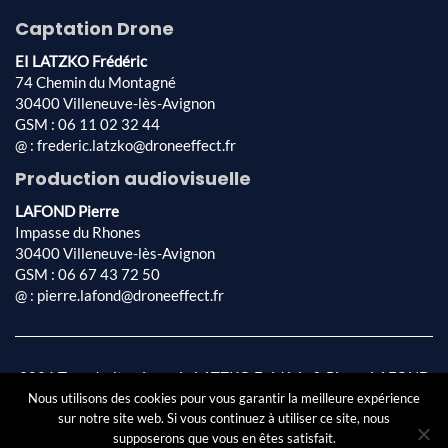
Captation Drone
EI LATZKO Frédéric
74 Chemin du Montagné
30400 Villeneuve-lès-Avignon
GSM : 06 11 02 32 44
@ : frederic.latzko@droneeffect.fr
Production audiovisuelle
LAFOND Pierre
Impasse du Rhones
30400 Villeneuve-lès-Avignon
GSM : 06 67 43 72 50
@ : pierre.lafond@droneeffect.fr
2026 Tous droits réservés LATZKO Frédéric & Pierre LAFOND
Conception & réalisation par
AFA-Multimédia SARL
|
Mentions
Nous utilisons des cookies pour vous garantir la meilleure expérience
légales
|
Politique de confidentialité
sur notre site web. Si vous continuez à utiliser ce site, nous
supposerons que vous en êtes satisfait.