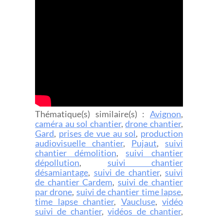
Thématique(s) similaire(s) :
Avignon
,
caméra au sol chantier
,
drone chantier
,
Gard
,
prises de vue au sol
,
production
audiovisuelle chantier
,
Pujaut
,
suivi
chantier démolition
,
suivi chantier
dépollution
,
suivi chantier
désamiantage
,
suivi de chantier
,
suivi
de chantier Cardem
,
suivi de chantier
par drone
,
suivi de chantier time lapse
,
time lapse chantier
,
Vaucluse
,
vidéo
suivi de chantier
,
vidéos de chantier
,