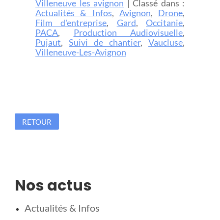
Villeneuve les avignon
| Classé dans :
Actualités & Infos
,
Avignon
,
Drone
,
Film d'entreprise
,
Gard
,
Occitanie
,
PACA
,
Production Audiovisuelle
,
Pujaut
,
Suivi de chantier
,
Vaucluse
,
Villeneuve-Les-Avignon
RETOUR
Nos actus
Actualités & Infos