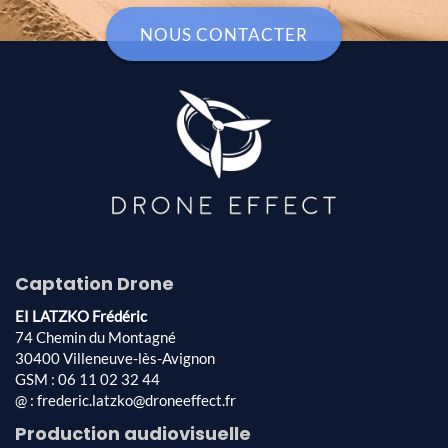
NOUS CONTACTER
Captation Drone
EI LATZKO Frédéric
74 Chemin du Montagné
30400 Villeneuve-lès-Avignon
GSM : 06 11 02 32 44
@ : frederic.latzko@droneeffect.fr
Production audiovisuelle