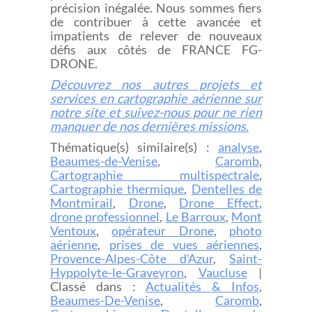
précision inégalée. Nous sommes fiers
de contribuer à cette avancée et
impatients de relever de nouveaux
défis aux côtés de FRANCE FG-
DRONE.
Découvrez nos autres projets et
services en cartographie aérienne sur
notre site et suivez-nous pour ne rien
manquer de nos dernières missions.
Thématique(s) similaire(s) :
analyse
,
Beaumes-de-Venise
,
Caromb
,
Cartographie multispectrale
,
Cartographie thermique
,
Dentelles de
Montmirail
,
Drone
,
Drone Effect
,
drone professionnel
,
Le Barroux
,
Mont
Ventoux
,
opérateur Drone
,
photo
aérienne
,
prises de vues aériennes
,
Provence-Alpes-Côte d'Azur
,
Saint-
Hyppolyte-le-Graveyron
,
Vaucluse
|
Classé dans :
Actualités & Infos
,
Beaumes-De-Venise
,
Caromb
,